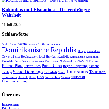
Kolumbus und Hispaniola – Die verdrängte
Wahrheit
11.Juli 2026
Schlagwörter
Bavaro
COE
Amber Cove
Cabarete
Coronavirus
Dominikanische Republik
Drogen
Gesundheit
Haiti
Hotel
Karibik
Hochwasser
Gewalt
Hurrikan
Kolonialzone
Korruption
Polizei
Natur
ONAMET
Kreuzfahrt
Kuba
Kultur
La Romana
Mord
Niederschlag
Puerto Plata
Punta Cana
Regen
Puerto Rico
Regierung
Samana
Tourismus
Santo Domingo
Touristen
Sicherheit
Santiago
Sosua
USA
Umwelt
Wirtschaft
Tropensturm
Verbrechen
Unfall
Verkehr
Überschwemmung
Über uns
Impressum
Disclaimer