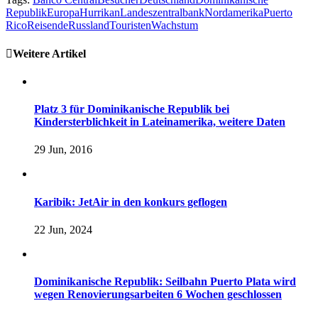
Republik
Europa
Hurrikan
Landeszentralbank
Nordamerika
Puerto
Rico
Reisende
Russland
Touristen
Wachstum
Weitere Artikel
Platz 3 für Dominikanische Republik bei
Kindersterblichkeit in Lateinamerika, weitere Daten
29 Jun, 2016
Karibik: JetAir in den konkurs geflogen
22 Jun, 2024
Dominikanische Republik: Seilbahn Puerto Plata wird
wegen Renovierungsarbeiten 6 Wochen geschlossen