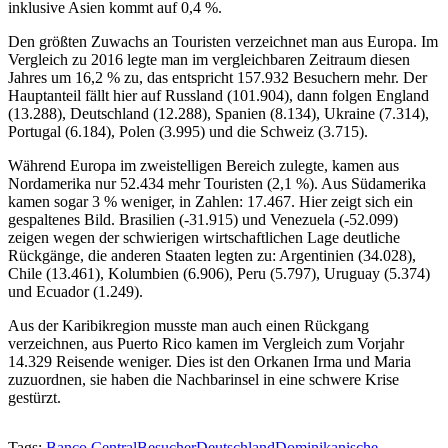
inklusive Asien kommt auf 0,4 %.
Den größten Zuwachs an Touristen verzeichnet man aus Europa. Im
Vergleich zu 2016 legte man im vergleichbaren Zeitraum diesen
Jahres um 16,2 % zu, das entspricht 157.932 Besuchern mehr. Der
Hauptanteil fällt hier auf Russland (101.904), dann folgen England
(13.288), Deutschland (12.288), Spanien (8.134), Ukraine (7.314),
Portugal (6.184), Polen (3.995) und die Schweiz (3.715).
Während Europa im zweistelligen Bereich zulegte, kamen aus
Nordamerika nur 52.434 mehr Touristen (2,1 %). Aus Südamerika
kamen sogar 3 % weniger, in Zahlen: 17.467. Hier zeigt sich ein
gespaltenes Bild. Brasilien (-31.915) und Venezuela (-52.099)
zeigen wegen der schwierigen wirtschaftlichen Lage deutliche
Rückgänge, die anderen Staaten legten zu: Argentinien (34.028),
Chile (13.461), Kolumbien (6.906), Peru (5.797), Uruguay (5.374)
und Ecuador (1.249).
Aus der Karibikregion musste man auch einen Rückgang
verzeichnen, aus Puerto Rico kamen im Vergleich zum Vorjahr
14.329 Reisende weniger. Dies ist den Orkanen Irma und Maria
zuzuordnen, sie haben die Nachbarinsel in eine schwere Krise
gestürzt.
Tags:
Banco Central
Besucher
Deutschland
Dominikanische