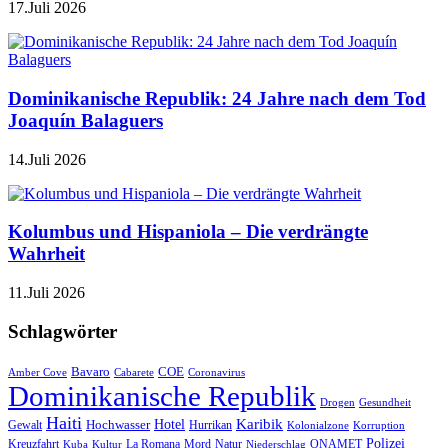
17.Juli 2026
Dominikanische Republik: 24 Jahre nach dem Tod
Joaquín Balaguers
14.Juli 2026
Kolumbus und Hispaniola – Die verdrängte
Wahrheit
11.Juli 2026
Schlagwörter
Bavaro
COE
Amber Cove
Cabarete
Coronavirus
Dominikanische Republik
Drogen
Gesundheit
Haiti
Hotel
Karibik
Hochwasser
Gewalt
Hurrikan
Kolonialzone
Korruption
Polizei
Natur
ONAMET
Kreuzfahrt
Kuba
Kultur
La Romana
Mord
Niederschlag