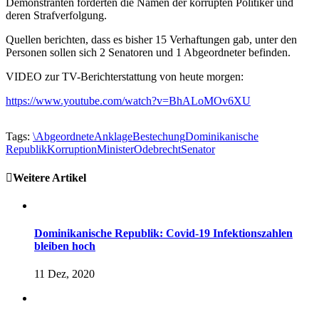
Demonstranten forderten die Namen der korrupten Politiker und
deren Strafverfolgung.
Quellen berichten, dass es bisher 15 Verhaftungen gab, unter den
Personen sollen sich 2 Senatoren und 1 Abgeordneter befinden.
VIDEO zur TV-Berichterstattung von heute morgen:
https://www.youtube.com/watch?v=BhALoMOv6XU
Tags:
\
Abgeordnete
Anklage
Bestechung
Dominikanische
Republik
Korruption
Minister
Odebrecht
Senator
Weitere Artikel
Dominikanische Republik: Covid-19 Infektionszahlen
bleiben hoch
11 Dez, 2020