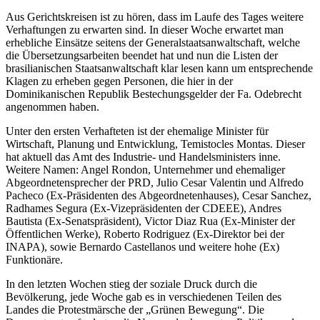
Aus Gerichtskreisen ist zu hören, dass im Laufe des Tages weitere
Verhaftungen zu erwarten sind. In dieser Woche erwartet man
erhebliche Einsätze seitens der Generalstaatsanwaltschaft, welche
die Übersetzungsarbeiten beendet hat und nun die Listen der
brasilianischen Staatsanwaltschaft klar lesen kann um entsprechende
Klagen zu erheben gegen Personen, die hier in der
Dominikanischen Republik Bestechungsgelder der Fa. Odebrecht
angenommen haben.
Unter den ersten Verhafteten ist der ehemalige Minister für
Wirtschaft, Planung und Entwicklung, Temistocles Montas. Dieser
hat aktuell das Amt des Industrie- und Handelsministers inne.
Weitere Namen: Angel Rondon, Unternehmer und ehemaliger
Abgeordnetensprecher der PRD, Julio Cesar Valentin und Alfredo
Pacheco (Ex-Präsidenten des Abgeordnetenhauses), Cesar Sanchez,
Radhames Segura (Ex-Vizepräsidenten der CDEEE), Andres
Bautista (Ex-Senatspräsident), Victor Diaz Rua (Ex-Minister der
Öffentlichen Werke), Roberto Rodriguez (Ex-Direktor bei der
INAPA), sowie Bernardo Castellanos und weitere hohe (Ex)
Funktionäre.
In den letzten Wochen stieg der soziale Druck durch die
Bevölkerung, jede Woche gab es in verschiedenen Teilen des
Landes die Protestmärsche der „Grünen Bewegung“. Die