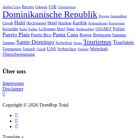
Bavaro
COE
Amber Cove
Cabarete
Coronavirus
Dominikanische Republik
Drogen
Gesundheit
Haiti
Hotel
Karibik
Hochwasser
Gewalt
Hurrikan
Kolonialzone
Korruption
Polizei
Natur
ONAMET
Kreuzfahrt
Kuba
Kultur
La Romana
Mord
Niederschlag
Puerto Plata
Punta Cana
Regen
Puerto Rico
Regierung
Samana
Tourismus
Santo Domingo
Touristen
Sicherheit
Santiago
Sosua
USA
Umwelt
Wirtschaft
Tropensturm
Verbrechen
Unfall
Verkehr
Überschwemmung
Über uns
Impressum
Disclaimer
Copyright © 2026 DomRep Total
Translate »