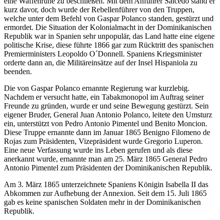
eine Waffenruhe zu beschließen. Mit dem Anführer Salcedo stand er
kurz davor, doch wurde der Rebellenführer von den Truppen,
welche unter dem Befehl von Gaspar Polanco standen, gestürzt und
ermordet. Die Situation der Kolonialmacht in der Dominikanischen
Republik war in Spanien sehr unpopulär, das Land hatte eine eigene
politische Krise, diese führte 1866 gar zum Rücktritt des spanischen
Premierministers Leopoldo O´Donnell. Spaniens Kriegsminister
orderte dann an, die Militäreinsätze auf der Insel Hispaniola zu
beenden.
Die von Gaspar Polanco ernannte Regierung war kurzlebig.
Nachdem er versucht hatte, ein Tabakmonopol im Auftrag seiner
Freunde zu gründen, wurde er und seine Bewegung gestürzt. Sein
eigener Bruder, General Juan Antonio Polanco, leitete den Umsturz
ein, unterstützt von Pedro Antonio Pimentel und Benito Moncion.
Diese Truppe ernannte dann im Januar 1865 Benigno Filomeno de
Rojas zum Präsidenten, Vizepräsident wurde Gregorio Luperon.
Eine neue Verfassung wurde ins Leben gerufen und als diese
anerkannt wurde, ernannte man am 25. März 1865 General Pedro
Antonio Pimentel zum Präsidenten der Dominikanischen Republik.
Am 3. März 1865 unterzeichnete Spaniens Königin Isabella II das
Abkommen zur Aufhebung der Annexion. Seit dem 15. Juli 1865
gab es keine spanischen Soldaten mehr in der Dominikanischen
Republik.