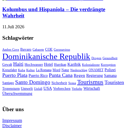
Kolumbus und Hispaniola – Die verdrängte
Wahrheit
11.Juli 2026
Schlagwörter
Bavaro
COE
Amber Cove
Cabarete
Coronavirus
Dominikanische Republik
Drogen
Gesundheit
Haiti
Hotel
Karibik
Hochwasser
Gewalt
Hurrikan
Kolonialzone
Korruption
Polizei
Natur
ONAMET
Kreuzfahrt
Kuba
Kultur
La Romana
Mord
Niederschlag
Puerto Plata
Punta Cana
Regen
Puerto Rico
Regierung
Samana
Tourismus
Santo Domingo
Touristen
Sicherheit
Santiago
Sosua
USA
Umwelt
Wirtschaft
Tropensturm
Verbrechen
Unfall
Verkehr
Überschwemmung
Über uns
Impressum
Disclaimer