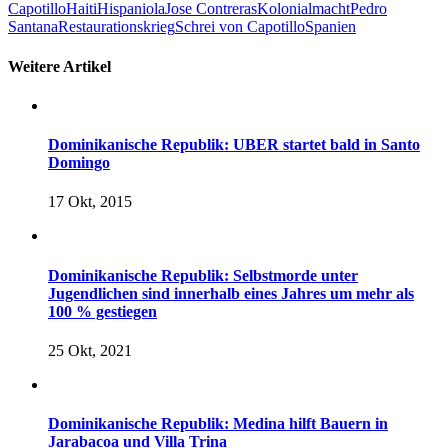
Capotillo
Haiti
Hispaniola
Jose Contreras
Kolonialmacht
Pedro
Santana
Restaurationskrieg
Schrei von Capotillo
Spanien
Weitere Artikel
Dominikanische Republik: UBER startet bald in Santo
Domingo
17 Okt, 2015
Dominikanische Republik: Selbstmorde unter
Jugendlichen sind innerhalb eines Jahres um mehr als
100 % gestiegen
25 Okt, 2021
Dominikanische Republik: Medina hilft Bauern in
Jarabacoa und Villa Trina