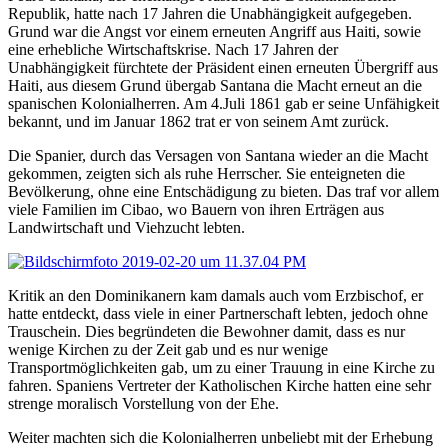
Republik, hatte nach 17 Jahren die Unabhängigkeit aufgegeben.
Grund war die Angst vor einem erneuten Angriff aus Haiti, sowie
eine erhebliche Wirtschaftskrise. Nach 17 Jahren der
Unabhängigkeit fürchtete der Präsident einen erneuten Übergriff aus
Haiti, aus diesem Grund übergab Santana die Macht erneut an die
spanischen Kolonialherren. Am 4.Juli 1861 gab er seine Unfähigkeit
bekannt, und im Januar 1862 trat er von seinem Amt zurück.
Die Spanier, durch das Versagen von Santana wieder an die Macht
gekommen, zeigten sich als ruhe Herrscher. Sie enteigneten die
Bevölkerung, ohne eine Entschädigung zu bieten. Das traf vor allem
viele Familien im Cibao, wo Bauern von ihren Erträgen aus
Landwirtschaft und Viehzucht lebten.
Kritik an den Dominikanern kam damals auch vom Erzbischof, er
hatte entdeckt, dass viele in einer Partnerschaft lebten, jedoch ohne
Trauschein. Dies begründeten die Bewohner damit, dass es nur
wenige Kirchen zu der Zeit gab und es nur wenige
Transportmöglichkeiten gab, um zu einer Trauung in eine Kirche zu
fahren. Spaniens Vertreter der Katholischen Kirche hatten eine sehr
strenge moralisch Vorstellung von der Ehe.
Weiter machten sich die Kolonialherren unbeliebt mit der Erhebung