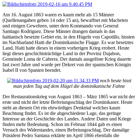
Am 16. August 1863 waren es kaum mehr als 15 Männer
(Quellenangaben geben 14 oder 15 an), bewaffnet mit Macheten
und einigen Gewehren, unter dem Kommando von General
Santiago Rodriguez. Diese Männer drangen damals in das
haitianisch besetzte Gebiet ein, in den Hügeln von Capotillo, hissten
im Nachbarland Haiti die Dominikanische Flagge. Es war besetztes
Land, Haiti hatte dieses in einem vorherigen Krieg erobert. Heute
liegt dieses geschichtsträchtige Land in der Provinz Dajabon,
Gemeinde Loma de Cabrera. Der damals ausgelöste Krieg dauerte
fast zwei Jahre und wurde per Dekret von der spanischen Königin
Isabel II von Spanien beendet.
noch heute hisst
man jeden Tag auf dem Hügel die dominikanische Fahne
Der Restaurationskrieg von August 1863 – März 1865 war nicht der
erste und nicht der letzte Befreiungsschlag der Dominikaner. Heute
steht an diesem Ort ein ehrwürdiges Denkmal welches kaum
Beachtung findet. Es ist die abgeschiedene Lage, das geringe
Interesse an der Geschichte des Landes. Andere Daten und Kriege
finden mehr Bedeutung. Schon im Februar 1844 gab es einen
Versuch des Widerstandes, einen Befreiungsschlag. Der damalige
Präsident Pedro Santana erklärte im April 1866 ebenfalls die