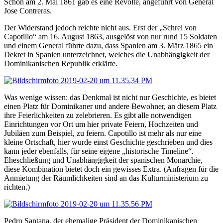
Schon am 2. Mai 1861 gab es eine Revolte, angeführt von General
Jose Contreras.
Der Widerstand jedoch reichte nicht aus. Erst der „Schrei von
Capotillo“ am 16. August 1863, ausgelöst von nur rund 15 Soldaten
und einem General führte dazu, dass Spanien am 3. März 1865 ein
Dekret in Spanien unterzeichnet, welches die Unabhängigkeit der
Dominikanischen Republik erklärte.
Was wenige wissen: das Denkmal ist nicht nur Geschichte, es bietet
einen Platz für Dominikaner und andere Bewohner, an diesem Platz
ihre Feierlichkeiten zu zelebrieren. Es gibt alle notwendigen
Einrichtungen vor Ort um hier private Feiern, Hochzeiten und
Jubiläen zum Beispiel, zu feiern. Capotillo ist mehr als nur eine
kleine Ortschaft, hier wurde einst Geschichte geschrieben und dies
kann jeder ebenfalls, für seine eigene „historische Timeline“.
Eheschließung und Unabhängigkeit der spanischen Monarchie,
diese Kombination bietet doch ein gewisses Extra.
(Anfragen für die
Anmietung der Räumlichkeiten sind an das Kulturministerium zu
richten.)
Pedro Santana, der ehemalige Präsident der Dominikanischen