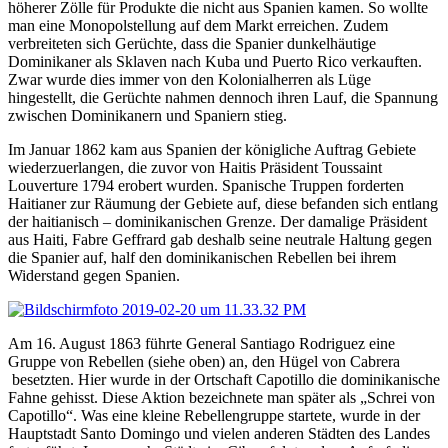
höherer Zölle für Produkte die nicht aus Spanien kamen. So wollte
man eine Monopolstellung auf dem Markt erreichen. Zudem
verbreiteten sich Gerüchte, dass die Spanier dunkelhäutige
Dominikaner als Sklaven nach Kuba und Puerto Rico verkauften.
Zwar wurde dies immer von den Kolonialherren als Lüge
hingestellt, die Gerüchte nahmen dennoch ihren Lauf, die Spannung
zwischen Dominikanern und Spaniern stieg.
Im Januar 1862 kam aus Spanien der königliche Auftrag Gebiete
wiederzuerlangen, die zuvor von Haitis Präsident Toussaint
Louverture 1794 erobert wurden. Spanische Truppen forderten
Haitianer zur Räumung der Gebiete auf, diese befanden sich entlang
der haitianisch – dominikanischen Grenze. Der damalige Präsident
aus Haiti, Fabre Geffrard gab deshalb seine neutrale Haltung gegen
die Spanier auf, half den dominikanischen Rebellen bei ihrem
Widerstand gegen Spanien.
Am 16. August 1863 führte General Santiago Rodriguez eine
Gruppe von Rebellen (siehe oben) an, den Hügel von Cabrera
besetzten. Hier wurde in der Ortschaft Capotillo die dominikanische
Fahne gehisst. Diese Aktion bezeichnete man später als „Schrei von
Capotillo“. Was eine kleine Rebellengruppe startete, wurde in der
Hauptstadt Santo Domingo und vielen anderen Städten des Landes