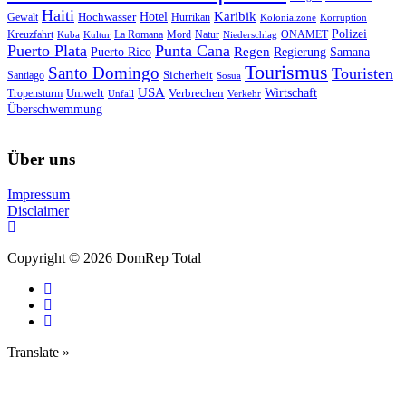
Haiti
Hotel
Karibik
Hochwasser
Gewalt
Hurrikan
Kolonialzone
Korruption
Polizei
Natur
ONAMET
Kreuzfahrt
Kuba
Kultur
La Romana
Mord
Niederschlag
Puerto Plata
Punta Cana
Regen
Puerto Rico
Regierung
Samana
Tourismus
Santo Domingo
Touristen
Sicherheit
Santiago
Sosua
USA
Umwelt
Wirtschaft
Tropensturm
Verbrechen
Unfall
Verkehr
Überschwemmung
Über uns
Impressum
Disclaimer
Copyright © 2026 DomRep Total
Translate »