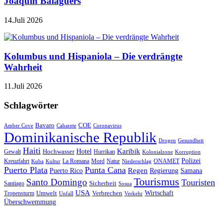
Joaquín Balaguers
14.Juli 2026
Kolumbus und Hispaniola – Die verdrängte
Wahrheit
11.Juli 2026
Schlagwörter
Bavaro
COE
Amber Cove
Cabarete
Coronavirus
Dominikanische Republik
Drogen
Gesundheit
Haiti
Hotel
Karibik
Hochwasser
Gewalt
Hurrikan
Kolonialzone
Korruption
Polizei
Natur
ONAMET
Kreuzfahrt
Kuba
Kultur
La Romana
Mord
Niederschlag
Puerto Plata
Punta Cana
Regen
Puerto Rico
Regierung
Samana
Tourismus
Santo Domingo
Touristen
Sicherheit
Santiago
Sosua
USA
Umwelt
Wirtschaft
Tropensturm
Verbrechen
Unfall
Verkehr
Überschwemmung