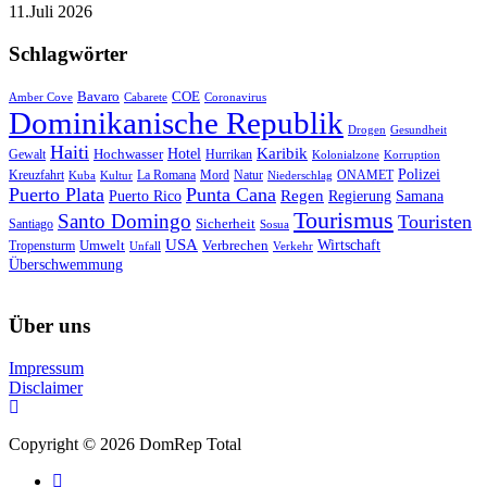
11.Juli 2026
Schlagwörter
Bavaro
COE
Amber Cove
Cabarete
Coronavirus
Dominikanische Republik
Drogen
Gesundheit
Haiti
Hotel
Karibik
Hochwasser
Gewalt
Hurrikan
Kolonialzone
Korruption
Polizei
Natur
ONAMET
Kreuzfahrt
Kuba
Kultur
La Romana
Mord
Niederschlag
Puerto Plata
Punta Cana
Regen
Puerto Rico
Regierung
Samana
Tourismus
Santo Domingo
Touristen
Sicherheit
Santiago
Sosua
USA
Umwelt
Wirtschaft
Tropensturm
Verbrechen
Unfall
Verkehr
Überschwemmung
Über uns
Impressum
Disclaimer
Copyright © 2026 DomRep Total