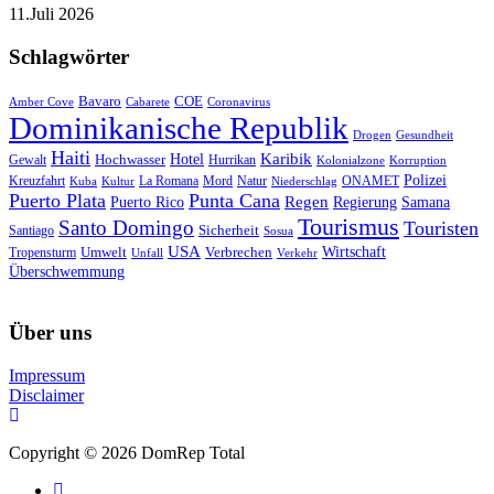
11.Juli 2026
Schlagwörter
Bavaro
COE
Amber Cove
Cabarete
Coronavirus
Dominikanische Republik
Drogen
Gesundheit
Haiti
Hotel
Karibik
Hochwasser
Gewalt
Hurrikan
Kolonialzone
Korruption
Polizei
Natur
ONAMET
Kreuzfahrt
Kuba
Kultur
La Romana
Mord
Niederschlag
Puerto Plata
Punta Cana
Regen
Puerto Rico
Regierung
Samana
Tourismus
Santo Domingo
Touristen
Sicherheit
Santiago
Sosua
USA
Umwelt
Wirtschaft
Tropensturm
Verbrechen
Unfall
Verkehr
Überschwemmung
Über uns
Impressum
Disclaimer
Copyright © 2026 DomRep Total