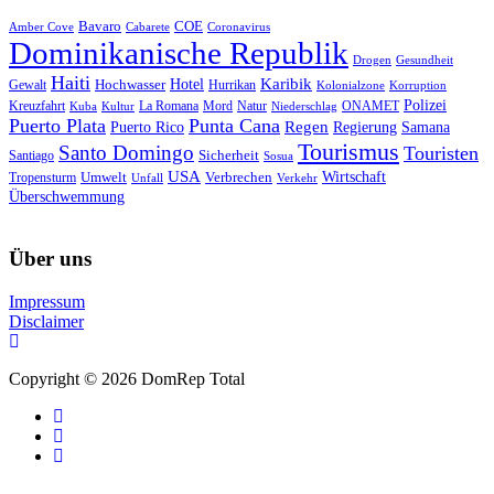
Bavaro
COE
Amber Cove
Cabarete
Coronavirus
Dominikanische Republik
Drogen
Gesundheit
Haiti
Hotel
Karibik
Hochwasser
Gewalt
Hurrikan
Kolonialzone
Korruption
Polizei
Natur
ONAMET
Kreuzfahrt
Kuba
Kultur
La Romana
Mord
Niederschlag
Puerto Plata
Punta Cana
Regen
Puerto Rico
Regierung
Samana
Tourismus
Santo Domingo
Touristen
Sicherheit
Santiago
Sosua
USA
Umwelt
Wirtschaft
Tropensturm
Verbrechen
Unfall
Verkehr
Überschwemmung
Über uns
Impressum
Disclaimer
Copyright © 2026 DomRep Total