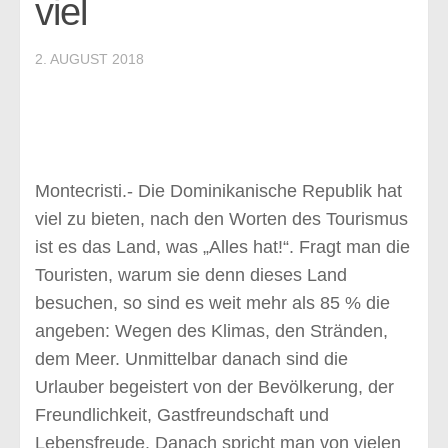
viel
Informationen
Hispaniola
2. AUGUST 2018
Allgemeine Informationen
Die Geschichte bis 1844
Dominikanische Republik
Provinzen
Montecristi.- Die Dominikanische Republik hat
Die Tierwelt
viel zu bieten, nach den Worten des Tourismus
Veranstaltungen
ist es das Land, was „Alles hat!“. Fragt man die
Empfehlungen
Touristen, warum sie denn dieses Land
besuchen, so sind es weit mehr als 85 % die
Ausflüge
angeben: Wegen des Klimas, den Stränden,
Hotels & Resorts
dem Meer. Unmittelbar danach sind die
Restaurants
Urlauber begeistert von der Bevölkerung, der
Besondere Empfehlungen
Freundlichkeit, Gastfreundschaft und
Lebensfreude. Danach spricht man von vielen