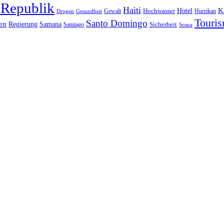
 Republik
Haiti
Hotel
K
Hochwasser
Gewalt
Drogen
Gesundheit
Hurrikan
Touri
Santo Domingo
en
Regierung
Samana
Sicherheit
Santiago
Sosua