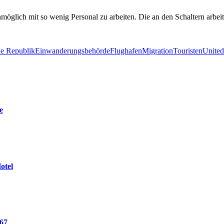
nmöglich mit so wenig Personal zu arbeiten. Die an den Schaltern arbe
e Republik
Einwanderungsbehörde
Flughafen
Migration
Touristen
United
e
otel
767