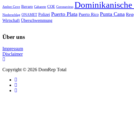
Dominikanische
Bavaro
COE
Amber Cove
Cabarete
Coronavirus
Puerto Plata
Punta Cana
Reg
Polizei
Puerto Rico
ONAMET
Niederschlag
Wirtschaft
Überschwemmung
Über uns
Impressum
Disclaimer
Copyright © 2026 DomRep Total