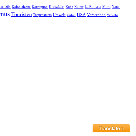
aribik
Natur
Kreuzfahrt
Kuba
Kultur
La Romana
Mord
Kolonialzone
Korruption
smus
Touristen
USA
Umwelt
Tropensturm
Verbrechen
Unfall
Verkehr
Translate »