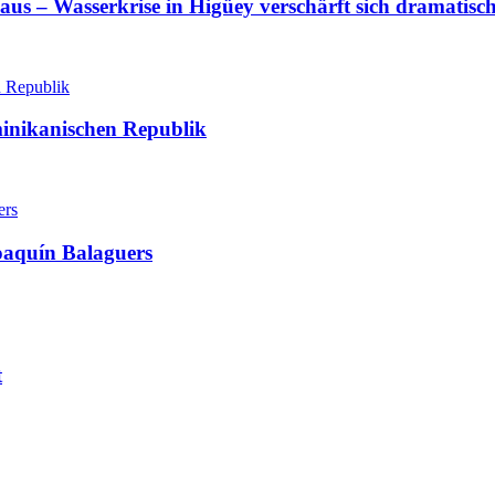
aus – Wasserkrise in Higüey verschärft sich dramatisc
minikanischen Republik
oaquín Balaguers
t