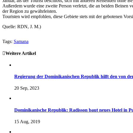
Januar, als der Tourist beschloss, sich mit anderen Reisenden ohne Be
Außerdem wurde eine zweite Person verletzt, die an beiden Beinen ver
der Region zu gewährleisten.
Touristen wird empfohlen, diese Gebiete stets mit der gebotenen Vors
Quelle: RDN, J. M.)
Tags:
Samana
Weitere Artikel
Regierung der Dominikanischen Republik hilft den von de
20 Sep, 2023
Dominikanische Republik: Radisson baut neues Hotel in
15 Aug, 2019