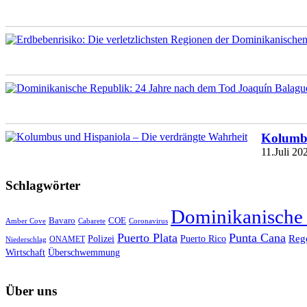
Kolumbu
11.Juli 20
Schlagwörter
Dominikanische
Bavaro
COE
Amber Cove
Cabarete
Coronavirus
Puerto Plata
Punta Cana
Reg
Polizei
Puerto Rico
ONAMET
Niederschlag
Wirtschaft
Überschwemmung
Über uns