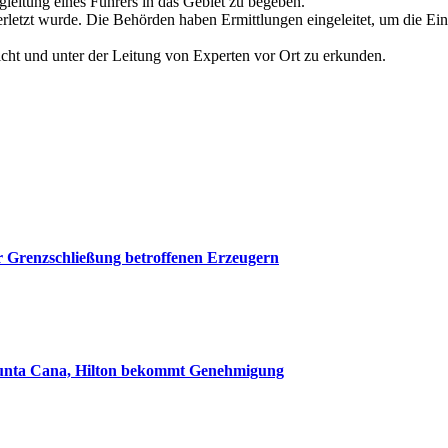
gleitung eines Führers in das Gebiet zu begeben.
letzt wurde. Die Behörden haben Ermittlungen eingeleitet, um die Einze
icht und unter der Leitung von Experten vor Ort zu erkunden.
r Grenzschließung betroffenen Erzeugern
 Punta Cana, Hilton bekommt Genehmigung