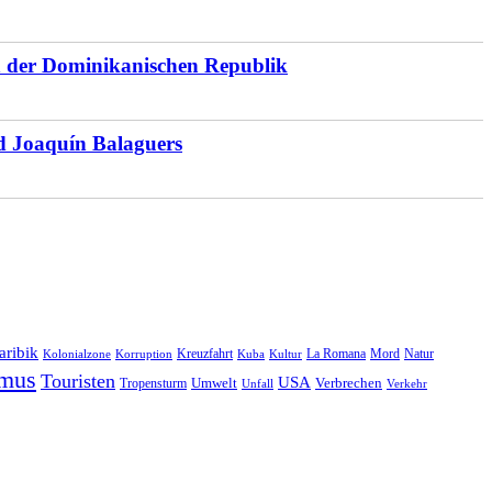
en der Dominikanischen Republik
d Joaquín Balaguers
aribik
Natur
Kreuzfahrt
Kuba
Kultur
La Romana
Mord
Kolonialzone
Korruption
smus
Touristen
USA
Umwelt
Tropensturm
Verbrechen
Unfall
Verkehr