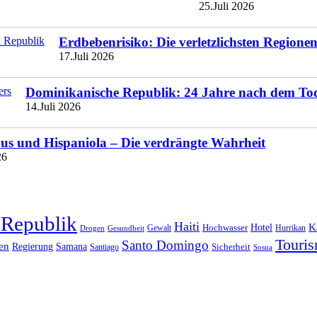
25.Juli 2026
Erdbebenrisiko: Die verletzlichsten Region
17.Juli 2026
Dominikanische Republik: 24 Jahre nach dem To
14.Juli 2026
s und Hispaniola – Die verdrängte Wahrheit
26
 Republik
Haiti
Hotel
K
Hochwasser
Gewalt
Drogen
Gesundheit
Hurrikan
Touri
Santo Domingo
en
Regierung
Samana
Sicherheit
Santiago
Sosua