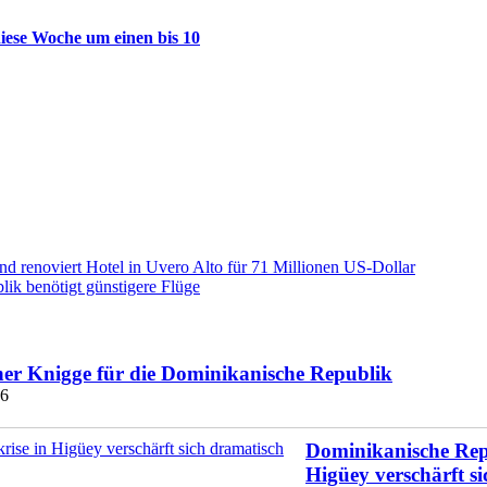
diese Woche um einen bis 10
d renoviert Hotel in Uvero Alto für 71 Millionen US-Dollar
ik benötigt günstigere Flüge
ner Knigge für die Dominikanische Republik
26
Dominikanische Repu
Higüey verschärft s