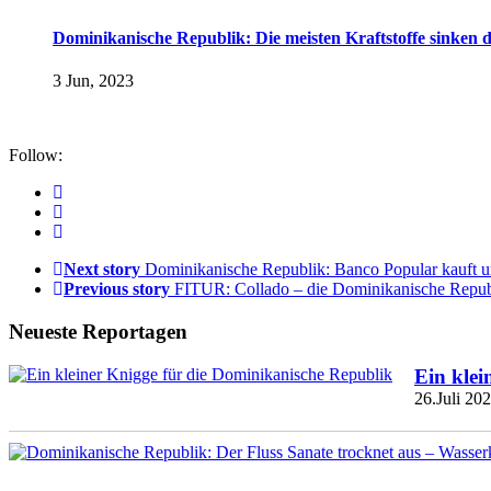
Dominikanische Republik: Die meisten Kraftstoffe sinken 
3 Jun, 2023
Follow:
Next story
Dominikanische Republik: Banco Popular kauft un
Previous story
FITUR: Collado – die Dominikanische Republ
Neueste Reportagen
Ein klei
26.Juli 20