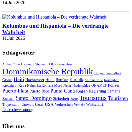
14.Juli 2026
Kolumbus und Hispaniola – Die verdrängte
Wahrheit
11.Juli 2026
Schlagwörter
Bavaro
COE
Amber Cove
Cabarete
Coronavirus
Dominikanische Republik
Drogen
Gesundheit
Haiti
Hotel
Karibik
Hochwasser
Gewalt
Hurrikan
Kolonialzone
Korruption
Polizei
Natur
ONAMET
Kreuzfahrt
Kuba
Kultur
La Romana
Mord
Niederschlag
Puerto Plata
Punta Cana
Regen
Puerto Rico
Regierung
Samana
Tourismus
Santo Domingo
Touristen
Sicherheit
Santiago
Sosua
USA
Umwelt
Wirtschaft
Tropensturm
Verbrechen
Unfall
Verkehr
Überschwemmung
Über uns