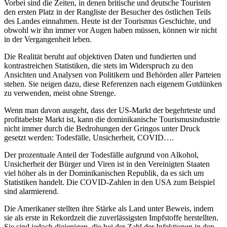
Vorbei sind die Zeiten, in denen britische und deutsche Touristen
den ersten Platz in der Rangliste der Besucher des östlichen Teils
des Landes einnahmen. Heute ist der Tourismus Geschichte, und
obwohl wir ihn immer vor Augen haben müssen, können wir nicht
in der Vergangenheit leben.
Die Realität beruht auf objektiven Daten und fundierten und
kontrastreichen Statistiken, die stets im Widerspruch zu den
Ansichten und Analysen von Politikern und Behörden aller Parteien
stehen. Sie neigen dazu, diese Referenzen nach eigenem Gutdünken
zu verwenden, meist ohne Strenge.
Wenn man davon ausgeht, dass der US-Markt der begehrteste und
profitabelste Markt ist, kann die dominikanische Tourismusindustrie
nicht immer durch die Bedrohungen der Gringos unter Druck
gesetzt werden: Todesfälle, Unsicherheit, COVID….
Der prozentuale Anteil der Todesfälle aufgrund von Alkohol,
Unsicherheit der Bürger und Viren ist in den Vereinigten Staaten
viel höher als in der Dominikanischen Republik, da es sich um
Statistiken handelt. Die COVID-Zahlen in den USA zum Beispiel
sind alarmierend.
Die Amerikaner stellten ihre Stärke als Land unter Beweis, indem
sie als erste in Rekordzeit die zuverlässigsten Impfstoffe herstellten.
Sie sind jedoch diejenigen, die bei der Zahl der Infektionen in den