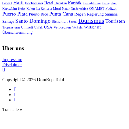
Haiti
Hotel
Karibik
Hochwasser
Gewalt
Hurrikan
Kolonialzone
Korruption
Polizei
Natur
ONAMET
Kreuzfahrt
Kuba
Kultur
La Romana
Mord
Niederschlag
Puerto Plata
Punta Cana
Regen
Puerto Rico
Regierung
Samana
Tourismus
Santo Domingo
Touristen
Sicherheit
Santiago
Sosua
USA
Umwelt
Wirtschaft
Tropensturm
Verbrechen
Unfall
Verkehr
Überschwemmung
Über uns
Impressum
Disclaimer
Copyright © 2026 DomRep Total
Translate »